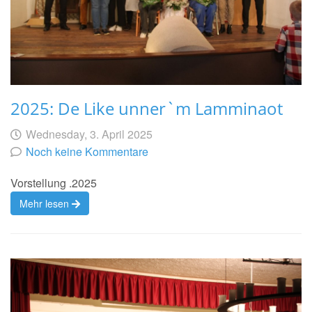
2025: De Like unner`m Lamminaot
Geschrieben
am
Wednesday, 3. April 2025
von
Noch keine Kommentare
Vorstellung .2025
Mehr lesen