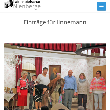
Skip
Toggl
to
navig
main
Theater
Einträge für linnemann
content
Nienberge