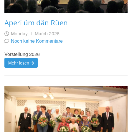
Aperi üm dän Rüen
Geschrieben
am
Monday, 1. March 2026
von
Noch keine Kommentare
Vorstellung 2026
Mehr lesen