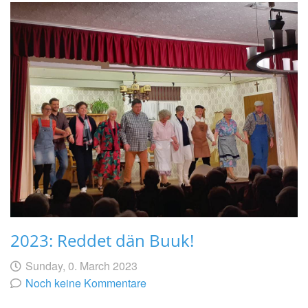
2023: Reddet dän Buuk!
Geschrieben
am
Sunday, 0. March 2023
von
Noch keine Kommentare