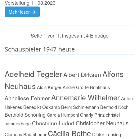
Vorstellung 11.03.2023
Mehr lesen
Seite 1 von 1, insgesamt 4 Einträge
Schauspieler 1947-heute
Adelheid Tegeler
Alfons
Albert Dirksen
Neuhaus
Alois Kerger
Andre Große Brinkhaus
Annemarie Wilhelmer
Anneliese Fehmer
Anton
Hakenes
Benedikt Oskamp
Berni Schmiemann
Berthold Koch
Berthold Schöning
Carola Humpohl
Charly Prinz
christel
Christopher Neuhaus
Christiane Ludorf
sommerhage
Cäcilia Bothe
Clemens Baumheuer
Dieter Leusing