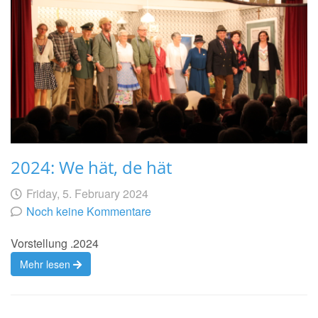
2024: We hät, de hät
Geschrieben
am
Friday, 5. February 2024
von
Noch keine Kommentare
Vorstellung .2024
Mehr lesen