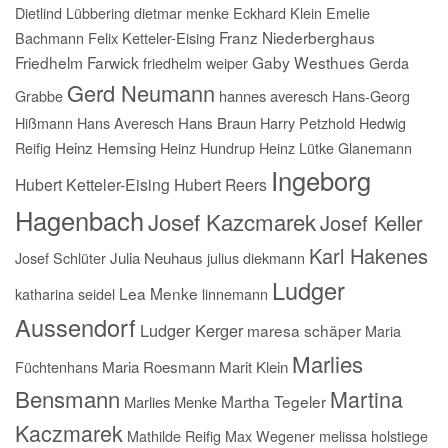
Dietlind Lübbering
dietmar menke
Eckhard Klein
Emelie
Franz Niederberghaus
Bachmann
Felix Ketteler-Eising
Friedhelm Farwick
Gaby Westhues
friedhelm weiper
Gerda
Gerd Neumann
Grabbe
hannes averesch
Hans-Georg
Hißmann
Hans Averesch
Hans Braun
Harry Petzhold
Hedwig
Reifig
Heinz Hemsing
Heinz Hundrup
Heinz Lütke Glanemann
Ingeborg
Hubert Ketteler-Eising
Hubert Reers
Hagenbach
Josef Kazcmarek
Josef Keller
Karl Hakenes
Josef Schlüter
Julia Neuhaus
julius diekmann
Ludger
Lea Menke
katharina seidel
linnemann
Aussendorf
Ludger Kerger
maresa schäper
Maria
Marlies
Füchtenhans
Maria Roesmann
Marit Klein
Bensmann
Martina
Martha Tegeler
Marlies Menke
Kaczmarek
Mathilde Reifig
Max Wegener
melissa holstiege