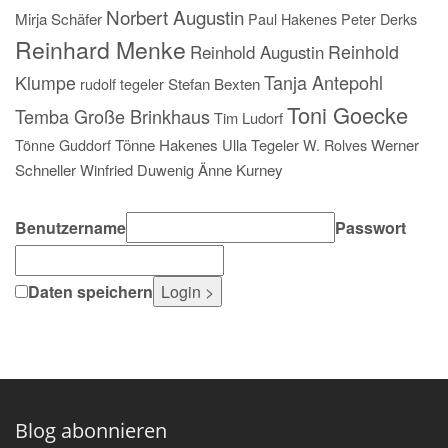
Norbert Augustin
Mirja Schäfer
Paul Hakenes
Peter Derks
Reinhard Menke
Reinhold
Reinhold Augustin
Tanja Antepohl
Klumpe
rudolf tegeler
Stefan Bexten
Toni Goecke
Temba Große Brinkhaus
Tim Ludorf
Tönne Guddorf
Tönne Hakenes
Ulla Tegeler
W. Rolves
Werner
Schneller
Winfried Duwenig
Änne Kurney
Benutzername
Passwort
Daten speichern
Blog abonnieren