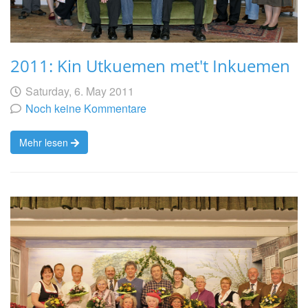
2011: Kin Utkuemen met't Inkuemen
Geschrieben
am
Saturday, 6. May 2011
von
Noch keine Kommentare
Mehr lesen