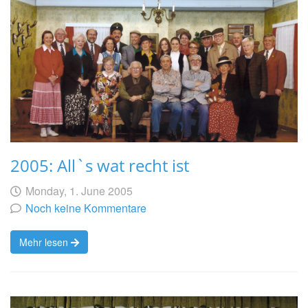
2005: All`s wat recht ist
Geschrieben
am
Monday, 1. June 2005
von
Noch keine Kommentare
Mehr lesen