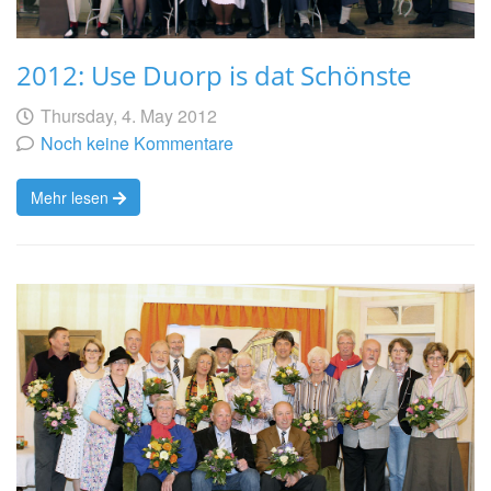
2012: Use Duorp is dat Schönste
Geschrieben
am
Thursday, 4. May 2012
von
Noch keine Kommentare
Mehr lesen