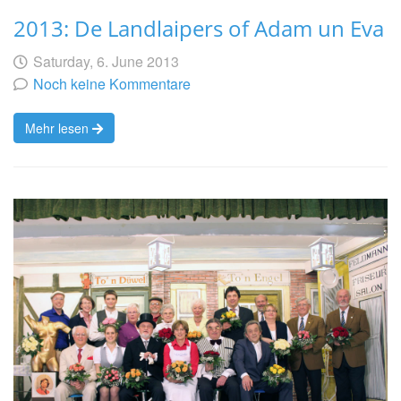
2013: De Landlaipers of Adam un Eva
Geschrieben
am
Saturday, 6. June 2013
von
Noch keine Kommentare
Mehr lesen