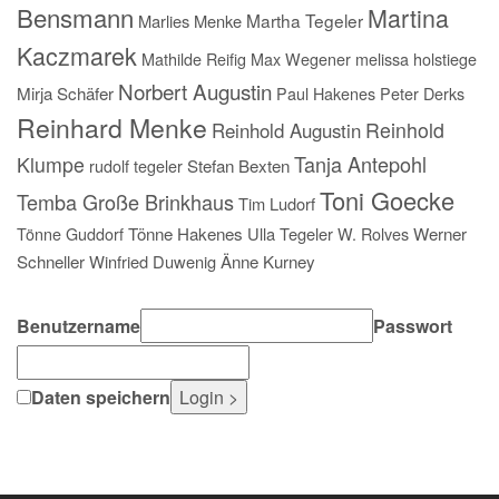
Bensmann
Martina
Martha Tegeler
Marlies Menke
Kaczmarek
Mathilde Reifig
Max Wegener
melissa holstiege
Norbert Augustin
Mirja Schäfer
Paul Hakenes
Peter Derks
Reinhard Menke
Reinhold
Reinhold Augustin
Tanja Antepohl
Klumpe
rudolf tegeler
Stefan Bexten
Toni Goecke
Temba Große Brinkhaus
Tim Ludorf
Tönne Guddorf
Tönne Hakenes
Ulla Tegeler
W. Rolves
Werner
Schneller
Winfried Duwenig
Änne Kurney
Benutzername
Passwort
Daten speichern