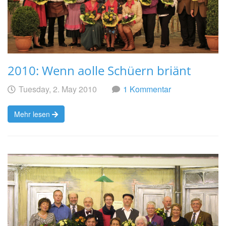
2010: Wenn aolle Schüern briänt
Geschrieben
am
Tuesday, 2. May 2010
1 Kommentar
von
Mehr lesen