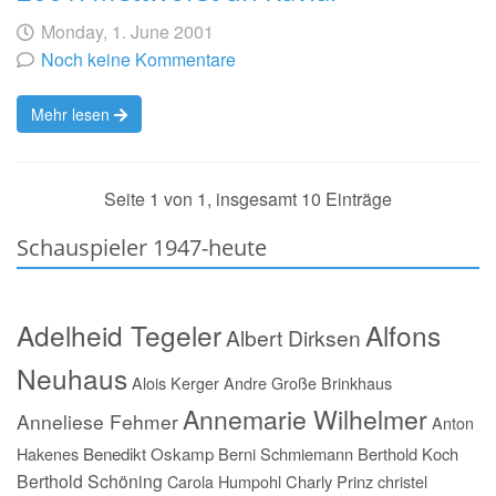
Geschrieben
am
Monday, 1. June 2001
von
Noch keine Kommentare
Mehr lesen
Seite 1 von 1, insgesamt 10 Einträge
Schauspieler 1947-heute
Adelheid Tegeler
Alfons
Albert Dirksen
Neuhaus
Alois Kerger
Andre Große Brinkhaus
Annemarie Wilhelmer
Anneliese Fehmer
Anton
Hakenes
Benedikt Oskamp
Berni Schmiemann
Berthold Koch
Berthold Schöning
Carola Humpohl
Charly Prinz
christel