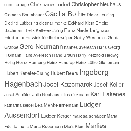
Christopher Neuhaus
Christiane Ludorf
sommerhage
Cäcilia Bothe
Clemens Baumheuer
Dieter Leusing
Dietlind Lübbering
dietmar menke
Eckhard Klein
Emelie
Franz Niederberghaus
Bachmann
Felix Ketteler-Eising
Friedhelm Farwick
Gaby Westhues
friedhelm weiper
Gerda
Gerd Neumann
Grabbe
hannes averesch
Hans-Georg
Hißmann
Hans Averesch
Hans Braun
Harry Petzhold
Hedwig
Reifig
Heinz Hemsing
Heinz Hundrup
Heinz Lütke Glanemann
Ingeborg
Hubert Ketteler-Eising
Hubert Reers
Hagenbach
Josef Kazcmarek
Josef Keller
Karl Hakenes
Josef Schlüter
Julia Neuhaus
julius diekmann
Ludger
Lea Menke
katharina seidel
linnemann
Aussendorf
Ludger Kerger
maresa schäper
Maria
Marlies
Füchtenhans
Maria Roesmann
Marit Klein