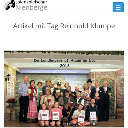
Skip
Toggl
to
navig
main
Theater
Artikel mit Tag Reinhold Klumpe
content
Nienberge