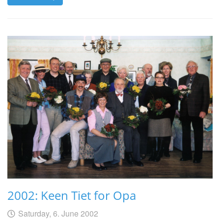
2002: Keen Tiet for Opa
Geschrieben
am
Saturday, 6. June 2002