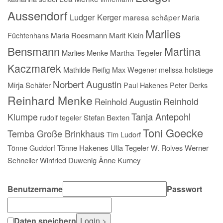
Aussendorf
Ludger Kerger
maresa schäper
Maria
Marlies
Füchtenhans
Maria Roesmann
Marit Klein
Bensmann
Martina
Martha Tegeler
Marlies Menke
Kaczmarek
Mathilde Reifig
Max Wegener
melissa holstiege
Norbert Augustin
Mirja Schäfer
Paul Hakenes
Peter Derks
Reinhard Menke
Reinhold
Reinhold Augustin
Tanja Antepohl
Klumpe
rudolf tegeler
Stefan Bexten
Toni Goecke
Temba Große Brinkhaus
Tim Ludorf
Tönne Guddorf
Tönne Hakenes
Ulla Tegeler
W. Rolves
Werner
Schneller
Winfried Duwenig
Änne Kurney
Benutzername
Passwort
Daten speichern