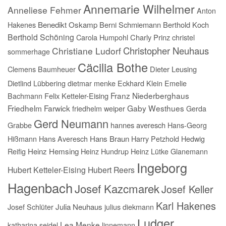
Annemarie Wilhelmer
Anneliese Fehmer
Anton
Hakenes
Benedikt Oskamp
Berni Schmiemann
Berthold Koch
Berthold Schöning
Carola Humpohl
Charly Prinz
christel
Christopher Neuhaus
Christiane Ludorf
sommerhage
Cäcilia Bothe
Clemens Baumheuer
Dieter Leusing
Dietlind Lübbering
dietmar menke
Eckhard Klein
Emelie
Franz Niederberghaus
Bachmann
Felix Ketteler-Eising
Friedhelm Farwick
Gaby Westhues
friedhelm weiper
Gerda
Gerd Neumann
Grabbe
hannes averesch
Hans-Georg
Hißmann
Hans Averesch
Hans Braun
Harry Petzhold
Hedwig
Reifig
Heinz Hemsing
Heinz Hundrup
Heinz Lütke Glanemann
Ingeborg
Hubert Ketteler-Eising
Hubert Reers
Hagenbach
Josef Kazcmarek
Josef Keller
Karl Hakenes
Josef Schlüter
Julia Neuhaus
julius diekmann
Ludger
Lea Menke
katharina seidel
linnemann