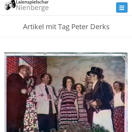
Skip
Toggl
to
navig
main
Theater
Artikel mit Tag Peter Derks
content
Nienberge