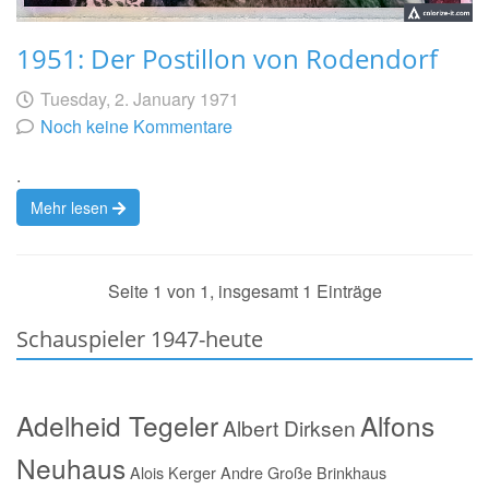
1951: Der Postillon von Rodendorf
Geschrieben
am
Tuesday, 2. January 1971
von
Noch keine Kommentare
.
Mehr lesen
Seite 1 von 1, insgesamt 1 Einträge
Schauspieler 1947-heute
Adelheid Tegeler
Alfons
Albert Dirksen
Neuhaus
Alois Kerger
Andre Große Brinkhaus