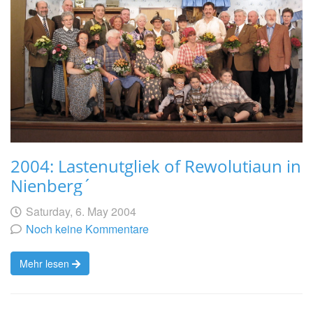
2004: Lastenutgliek of Rewolutiaun in
Nienberg´
Geschrieben
am
Saturday, 6. May 2004
von
Noch keine Kommentare
Mehr lesen