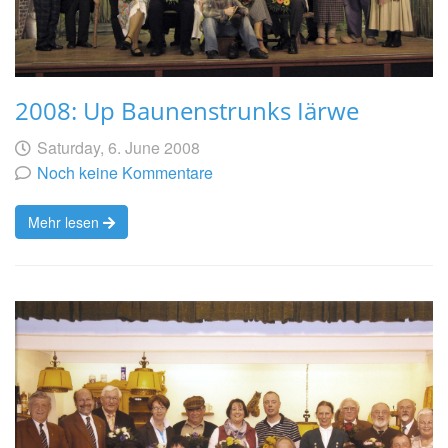
2008: Up Baunenstrunks Iärwe
Geschrieben
am
Saturday, 6. June 2008
von
Noch keine Kommentare
Mehr lesen