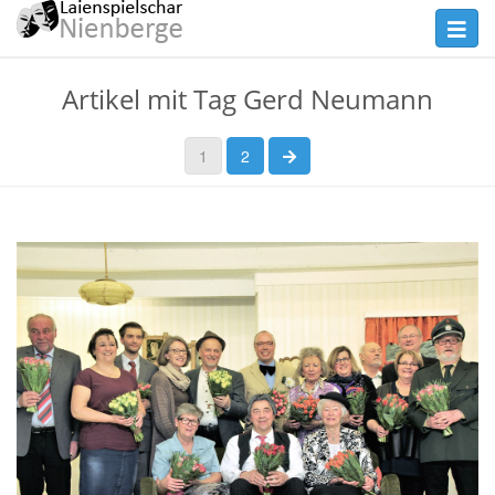
Skip
Toggl
to
navig
main
Theater
Artikel mit Tag Gerd Neumann
content
Nienberge
nächste Seite
1
2