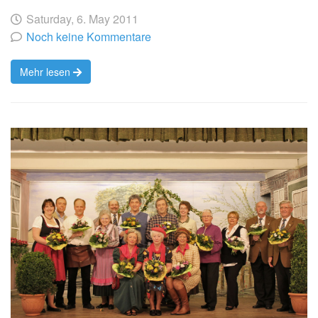
Geschrieben
am
Saturday, 6. May 2011
von
Noch keine Kommentare
Mehr lesen