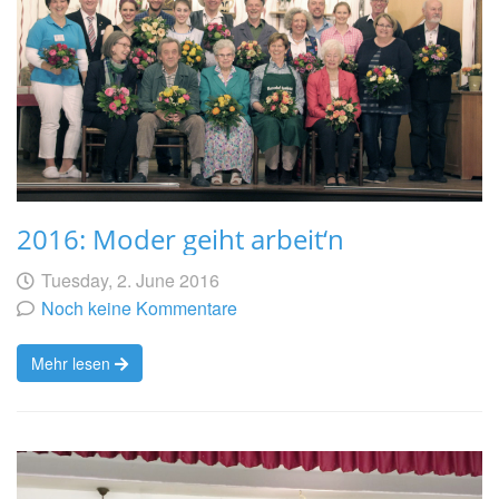
2016: Moder geiht arbeit‘n
Geschrieben
am
Tuesday, 2. June 2016
von
Noch keine Kommentare
Mehr lesen