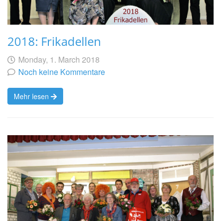
2018: Frikadellen
Geschrieben
am
Monday, 1. March 2018
von
Noch keine Kommentare
Mehr lesen