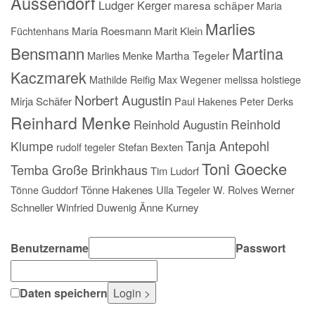
Aussendorf
Ludger Kerger
maresa schäper
Maria
Marlies
Füchtenhans
Maria Roesmann
Marit Klein
Bensmann
Martina
Martha Tegeler
Marlies Menke
Kaczmarek
Mathilde Reifig
Max Wegener
melissa holstiege
Norbert Augustin
Mirja Schäfer
Paul Hakenes
Peter Derks
Reinhard Menke
Reinhold
Reinhold Augustin
Tanja Antepohl
Klumpe
rudolf tegeler
Stefan Bexten
Toni Goecke
Temba Große Brinkhaus
Tim Ludorf
Tönne Guddorf
Tönne Hakenes
Ulla Tegeler
W. Rolves
Werner
Schneller
Winfried Duwenig
Änne Kurney
Benutzername
Passwort
Daten speichern