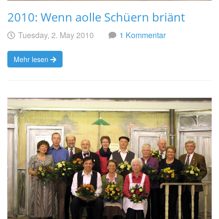
2010: Wenn aolle Schüern briänt
Geschrieben
am
Tuesday, 2. May 2010
1 Kommentar
von
Mehr lesen