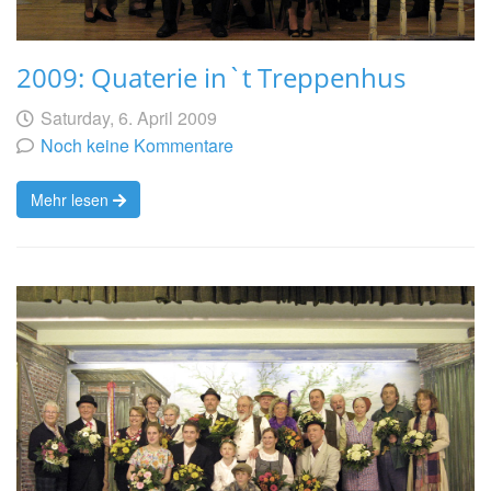
2009: Quaterie in`t Treppenhus
Geschrieben
am
Saturday, 6. April 2009
von
Noch keine Kommentare
Mehr lesen