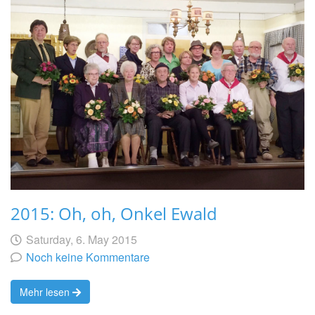
2015: Oh, oh, Onkel Ewald
Geschrieben
am
Saturday, 6. May 2015
von
Noch keine Kommentare
Mehr lesen