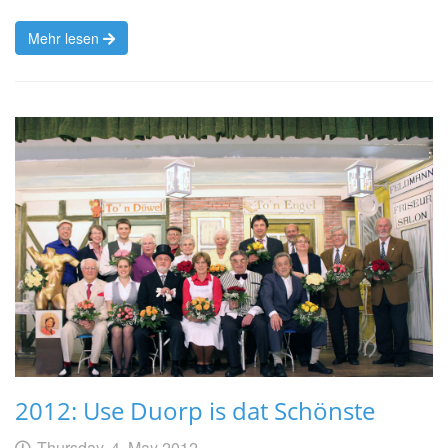
Mehr lesen
2012: Use Duorp is dat Schönste
Geschrieben
am
Thursday, 4. May 2012