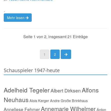
.
Mehr lesen
Seite 1 von 2, insgesamt 21 Einträge
nächste Seite
1
2
Schauspieler 1947-heute
Adelheid Tegeler
Alfons
Albert Dirksen
Neuhaus
Alois Kerger
Andre Große Brinkhaus
Annemarie Wilhelmer
Anneliese Fehmer
Anton