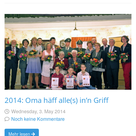
2014: Oma häff alle(s) in’n Griff
Geschrieben
am
Wednesday, 3. May 2014
von
Noch keine Kommentare
Mehr lesen