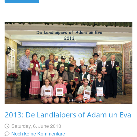
2013: De Landlaipers of Adam un Eva
Geschrieben
am
Saturday, 6. June 2013
von
Noch keine Kommentare