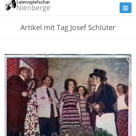
Skip
Toggl
to
navig
main
Theater
Artikel mit Tag Josef Schlüter
content
Nienberge