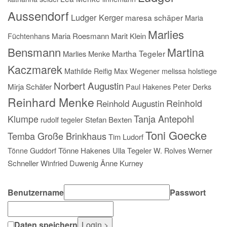
Aussendorf
Ludger Kerger
maresa schäper
Maria
Marlies
Füchtenhans
Maria Roesmann
Marit Klein
Bensmann
Martina
Martha Tegeler
Marlies Menke
Kaczmarek
Mathilde Reifig
Max Wegener
melissa holstiege
Norbert Augustin
Mirja Schäfer
Paul Hakenes
Peter Derks
Reinhard Menke
Reinhold
Reinhold Augustin
Tanja Antepohl
Klumpe
rudolf tegeler
Stefan Bexten
Toni Goecke
Temba Große Brinkhaus
Tim Ludorf
Tönne Guddorf
Tönne Hakenes
Ulla Tegeler
W. Rolves
Werner
Schneller
Winfried Duwenig
Änne Kurney
Benutzername
Passwort
Daten speichern