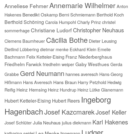
Annemarie Wilhelmer
Anneliese Fehmer
Anton
Hakenes
Benedikt Oskamp
Berni Schmiemann
Berthold Koch
Berthold Schöning
Carola Humpohl
Charly Prinz
christel
Christopher Neuhaus
Christiane Ludorf
sommerhage
Cäcilia Bothe
Clemens Baumheuer
Dieter Leusing
Dietlind Lübbering
dietmar menke
Eckhard Klein
Emelie
Franz Niederberghaus
Bachmann
Felix Ketteler-Eising
Friedhelm Farwick
Gaby Westhues
friedhelm weiper
Gerda
Gerd Neumann
Grabbe
hannes averesch
Hans-Georg
Hißmann
Hans Averesch
Hans Braun
Harry Petzhold
Hedwig
Reifig
Heinz Hemsing
Heinz Hundrup
Heinz Lütke Glanemann
Ingeborg
Hubert Ketteler-Eising
Hubert Reers
Hagenbach
Josef Kazcmarek
Josef Keller
Karl Hakenes
Josef Schlüter
Julia Neuhaus
julius diekmann
Ludger
Lea Menke
katharina seidel
linnemann