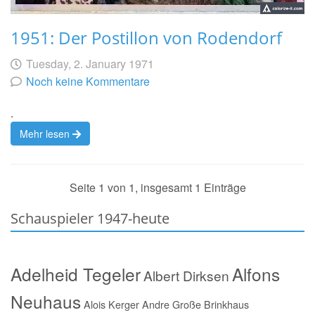
1951: Der Postillon von Rodendorf
Geschrieben
am
Tuesday, 2. January 1971
von
Noch keine Kommentare
.
Mehr lesen
Seite 1 von 1, insgesamt 1 Einträge
Schauspieler 1947-heute
Adelheid Tegeler
Alfons
Albert Dirksen
Neuhaus
Alois Kerger
Andre Große Brinkhaus