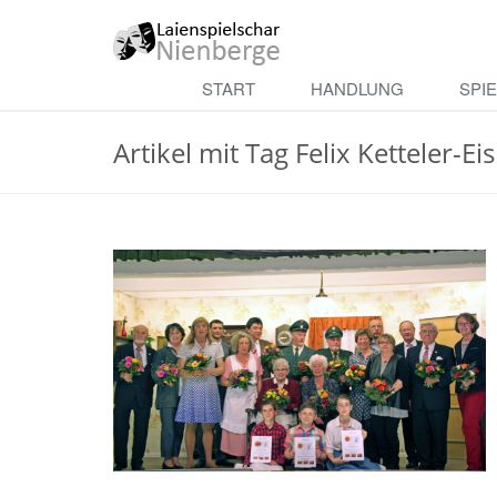
Skip
to
main
Theater
START
HANDLUNG
SPI
content
Nienberge
Artikel mit Tag Felix Ketteler-Ei