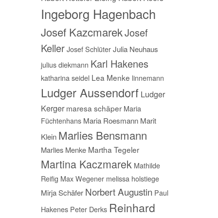
Ingeborg Hagenbach
Josef Kazcmarek
Josef
Keller
Josef Schlüter
Julia Neuhaus
Karl Hakenes
julius diekmann
Lea Menke
katharina seidel
linnemann
Ludger Aussendorf
Ludger
Kerger
maresa schäper
Maria
Füchtenhans
Maria Roesmann
Marit
Marlies Bensmann
Klein
Martha Tegeler
Marlies Menke
Martina Kaczmarek
Mathilde
Reifig
Max Wegener
melissa holstiege
Norbert Augustin
Mirja Schäfer
Paul
Reinhard
Hakenes
Peter Derks