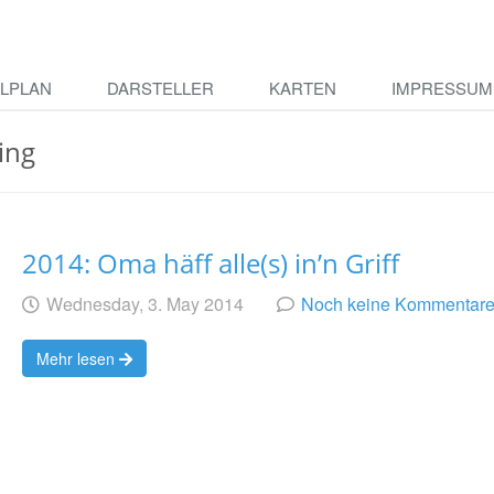
ELPLAN
DARSTELLER
KARTEN
IMPRESSUM
sing
2014: Oma häff alle(s) in’n Griff
Geschrieben
am
Wednesday, 3. May 2014
Noch keine Kommentar
von
Mehr lesen