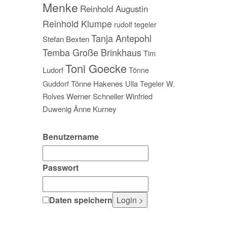
Menke
Reinhold Augustin
Reinhold Klumpe
rudolf tegeler
Tanja Antepohl
Stefan Bexten
Temba Große Brinkhaus
Tim
Toni Goecke
Ludorf
Tönne
Guddorf
Tönne Hakenes
Ulla Tegeler
W.
Rolves
Werner Schneller
Winfried
Duwenig
Änne Kurney
Benutzername
Passwort
Daten speichern