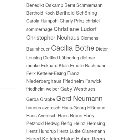
Benedikt Oskamp
Berni Schmiemann
Berthold Schöning
Berthold Koch
Carola Humpohl
Charly Prinz
christel
Christiane Ludorf
sommerhage
Christopher Neuhaus
Clemens
Cäcilia Bothe
Baumheuer
Dieter
Leusing
Dietlind Lübbering
dietmar
menke
Eckhard Klein
Emelie Bachmann
Franz
Felix Ketteler-Eising
Niederberghaus
Friedhelm Farwick
Gaby Westhues
friedhelm weiper
Gerd Neumann
Gerda Grabbe
hannes averesch
Hans-Georg Hißmann
Hans Averesch
Hans Braun
Harry
Petzhold
Hedwig Reifig
Heinz Hemsing
Heinz Hundrup
Heinz Lütke Glanemann
Hubert Ketteler-Eising
Hubert Reers