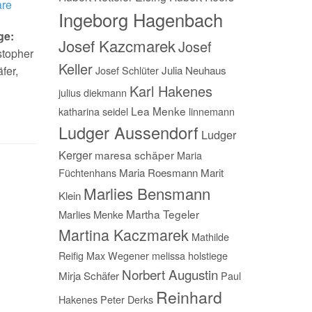
re
Ingeborg Hagenbach
ge:
Josef Kazcmarek
Josef
stopher
Keller
Josef Schlüter
Julia Neuhaus
fer,
Karl Hakenes
julius diekmann
Lea Menke
katharina seidel
linnemann
Ludger Aussendorf
Ludger
Kerger
maresa schäper
Maria
Füchtenhans
Maria Roesmann
Marit
Marlies Bensmann
Klein
Martha Tegeler
Marlies Menke
Martina Kaczmarek
Mathilde
Reifig
Max Wegener
melissa holstiege
Norbert Augustin
Mirja Schäfer
Paul
Reinhard
Hakenes
Peter Derks