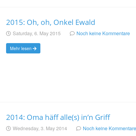
2015: Oh, oh, Onkel Ewald
Geschrieben
am
Saturday, 6. May 2015
Noch keine Kommentare
von
Mehr lesen
2014: Oma häff alle(s) in’n Griff
Geschrieben
am
Wednesday, 3. May 2014
Noch keine Kommentar
von