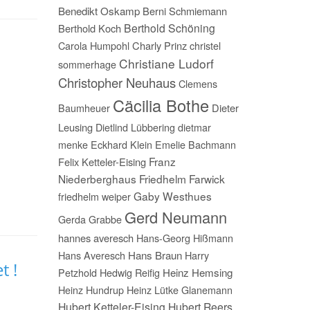
Benedikt Oskamp
Berni Schmiemann
Berthold Schöning
Berthold Koch
Carola Humpohl
Charly Prinz
christel
Christiane Ludorf
sommerhage
Christopher Neuhaus
Clemens
Cäcilia Bothe
Baumheuer
Dieter
Leusing
Dietlind Lübbering
dietmar
menke
Eckhard Klein
Emelie Bachmann
Franz
Felix Ketteler-Eising
Niederberghaus
Friedhelm Farwick
Gaby Westhues
friedhelm weiper
Gerd Neumann
Gerda Grabbe
hannes averesch
Hans-Georg Hißmann
Hans Averesch
Hans Braun
Harry
t !
Petzhold
Hedwig Reifig
Heinz Hemsing
Heinz Hundrup
Heinz Lütke Glanemann
Hubert Ketteler-Eising
Hubert Reers