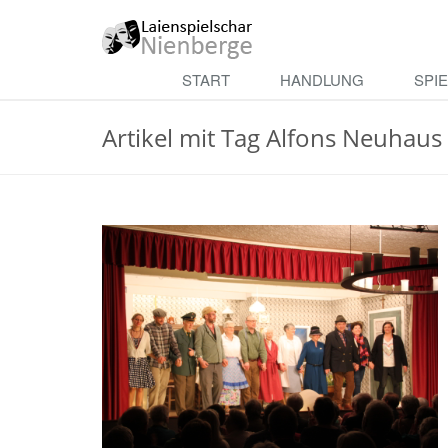
Skip
to
main
Theater
START
HANDLUNG
SPI
content
Nienberge
Artikel mit Tag Alfons Neuhaus