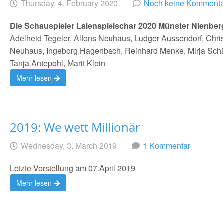
Geschrieben
am
Thursday, 4. February 2020
Noch keine Kommenta
von
Die Schauspieler Laienspielschar 2020 Münster Nienber
Adelheid Tegeler, Alfons Neuhaus, Ludger Aussendorf, Chri
Neuhaus, Ingeborg Hagenbach, Reinhard Menke, Mirja Schä
Tanja Antepohl, Marit Klein
Mehr lesen
2019: We wett Millionär
Geschrieben
am
Wednesday, 3. March 2019
1 Kommentar
von
Letzte Vorstellung am 07.April 2019
Mehr lesen