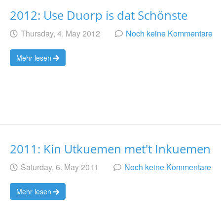
2012: Use Duorp is dat Schönste
Geschrieben
am
Thursday, 4. May 2012
Noch keine Kommentare
von
Mehr lesen
2011: Kin Utkuemen met't Inkuemen
Geschrieben
am
Saturday, 6. May 2011
Noch keine Kommentare
von
Mehr lesen