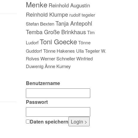
Menke
Reinhold Augustin
Reinhold Klumpe
rudolf tegeler
Tanja Antepohl
Stefan Bexten
Temba Große Brinkhaus
Tim
Toni Goecke
Ludorf
Tönne
Guddorf
Tönne Hakenes
Ulla Tegeler
W.
Rolves
Werner Schneller
Winfried
Duwenig
Änne Kurney
Benutzername
Passwort
Daten speichern