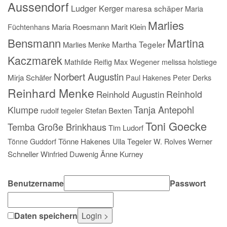
Aussendorf
Ludger Kerger
maresa schäper
Maria
Marlies
Füchtenhans
Maria Roesmann
Marit Klein
Bensmann
Martina
Martha Tegeler
Marlies Menke
Kaczmarek
Mathilde Reifig
Max Wegener
melissa holstiege
Norbert Augustin
Mirja Schäfer
Paul Hakenes
Peter Derks
Reinhard Menke
Reinhold
Reinhold Augustin
Tanja Antepohl
Klumpe
rudolf tegeler
Stefan Bexten
Toni Goecke
Temba Große Brinkhaus
Tim Ludorf
Tönne Guddorf
Tönne Hakenes
Ulla Tegeler
W. Rolves
Werner
Schneller
Winfried Duwenig
Änne Kurney
Benutzername
Passwort
Daten speichern