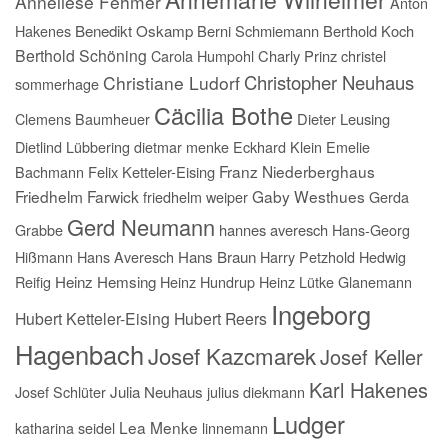
Anneliese Fehmer
Anton
Hakenes
Benedikt Oskamp
Berni Schmiemann
Berthold Koch
Berthold Schöning
Carola Humpohl
Charly Prinz
christel
Christopher Neuhaus
Christiane Ludorf
sommerhage
Cäcilia Bothe
Clemens Baumheuer
Dieter Leusing
Dietlind Lübbering
dietmar menke
Eckhard Klein
Emelie
Franz Niederberghaus
Bachmann
Felix Ketteler-Eising
Friedhelm Farwick
Gaby Westhues
friedhelm weiper
Gerda
Gerd Neumann
Grabbe
hannes averesch
Hans-Georg
Hißmann
Hans Averesch
Hans Braun
Harry Petzhold
Hedwig
Reifig
Heinz Hemsing
Heinz Hundrup
Heinz Lütke Glanemann
Ingeborg
Hubert Ketteler-Eising
Hubert Reers
Hagenbach
Josef Kazcmarek
Josef Keller
Karl Hakenes
Josef Schlüter
Julia Neuhaus
julius diekmann
Ludger
Lea Menke
katharina seidel
linnemann