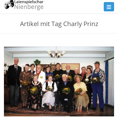
Skip
Toggl
to
navig
main
Theater
Artikel mit Tag Charly Prinz
content
Nienberge