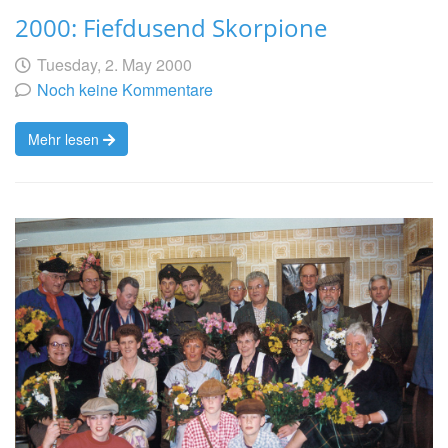
2000: Fiefdusend Skorpione
Geschrieben
am
Tuesday, 2. May 2000
von
Noch keine Kommentare
Mehr lesen