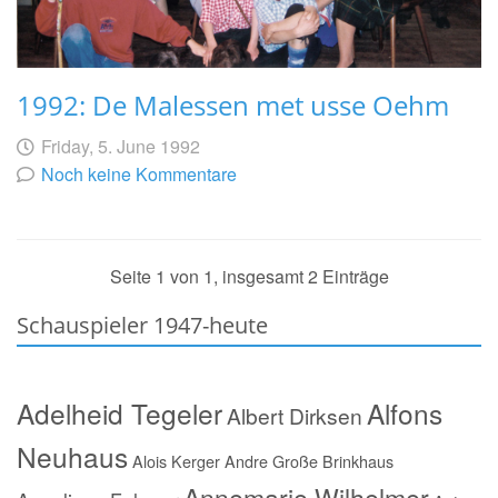
1992: De Malessen met usse Oehm
Geschrieben
am
Friday, 5. June 1992
von
Noch keine Kommentare
Seite 1 von 1, insgesamt 2 Einträge
Schauspieler 1947-heute
Adelheid Tegeler
Alfons
Albert Dirksen
Neuhaus
Alois Kerger
Andre Große Brinkhaus
Annemarie Wilhelmer