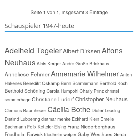
Seite 1 von 1, insgesamt 3 Einträge
Schauspieler 1947-heute
Adelheid Tegeler
Alfons
Albert Dirksen
Neuhaus
Alois Kerger
Andre Große Brinkhaus
Annemarie Wilhelmer
Anneliese Fehmer
Anton
Hakenes
Benedikt Oskamp
Berni Schmiemann
Berthold Koch
Berthold Schöning
Carola Humpohl
Charly Prinz
christel
Christopher Neuhaus
Christiane Ludorf
sommerhage
Cäcilia Bothe
Clemens Baumheuer
Dieter Leusing
Dietlind Lübbering
dietmar menke
Eckhard Klein
Emelie
Franz Niederberghaus
Bachmann
Felix Ketteler-Eising
Friedhelm Farwick
Gaby Westhues
friedhelm weiper
Gerda