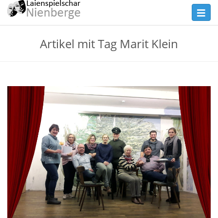
Skip
Toggl
to
navig
main
Theater
Artikel mit Tag Marit Klein
content
Nienberge