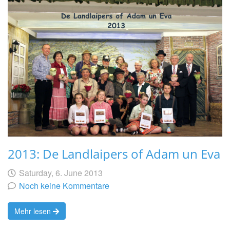
2013: De Landlaipers of Adam un Eva
Geschrieben
am
Saturday, 6. June 2013
von
Noch keine Kommentare
Mehr lesen