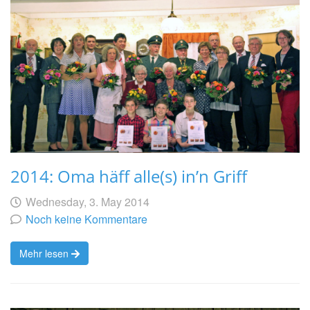
2014: Oma häff alle(s) in’n Griff
Geschrieben
am
Wednesday, 3. May 2014
von
Noch keine Kommentare
Mehr lesen