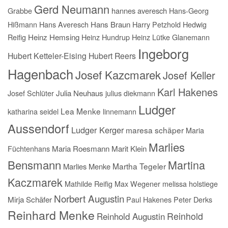
Gerd Neumann
Grabbe
hannes averesch
Hans-Georg
Hißmann
Hans Averesch
Hans Braun
Harry Petzhold
Hedwig
Reifig
Heinz Hemsing
Heinz Hundrup
Heinz Lütke Glanemann
Ingeborg
Hubert Ketteler-Eising
Hubert Reers
Hagenbach
Josef Kazcmarek
Josef Keller
Karl Hakenes
Josef Schlüter
Julia Neuhaus
julius diekmann
Ludger
Lea Menke
katharina seidel
linnemann
Aussendorf
Ludger Kerger
maresa schäper
Maria
Marlies
Füchtenhans
Maria Roesmann
Marit Klein
Bensmann
Martina
Martha Tegeler
Marlies Menke
Kaczmarek
Mathilde Reifig
Max Wegener
melissa holstiege
Norbert Augustin
Mirja Schäfer
Paul Hakenes
Peter Derks
Reinhard Menke
Reinhold
Reinhold Augustin