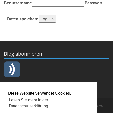
Benutzername
Passwort
Daten speichern
Blog abonnieren
Diese Website verwendet Cookies.
Lesen Sie mehr in der
Copyright © 2019 Männerchor "Cäcilia" Nienberge von
Datenschutzerklärung
1902
Login