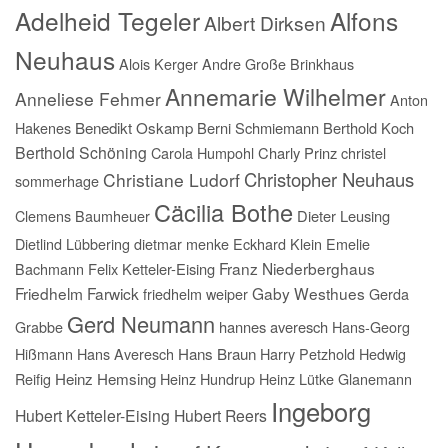
Adelheid Tegeler
Alfons
Albert Dirksen
Neuhaus
Alois Kerger
Andre Große Brinkhaus
Annemarie Wilhelmer
Anneliese Fehmer
Anton
Hakenes
Benedikt Oskamp
Berni Schmiemann
Berthold Koch
Berthold Schöning
Carola Humpohl
Charly Prinz
christel
Christopher Neuhaus
Christiane Ludorf
sommerhage
Cäcilia Bothe
Clemens Baumheuer
Dieter Leusing
Dietlind Lübbering
dietmar menke
Eckhard Klein
Emelie
Franz Niederberghaus
Bachmann
Felix Ketteler-Eising
Friedhelm Farwick
Gaby Westhues
friedhelm weiper
Gerda
Gerd Neumann
Grabbe
hannes averesch
Hans-Georg
Hißmann
Hans Averesch
Hans Braun
Harry Petzhold
Hedwig
Reifig
Heinz Hemsing
Heinz Hundrup
Heinz Lütke Glanemann
Ingeborg
Hubert Ketteler-Eising
Hubert Reers