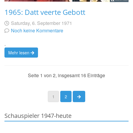
1965: Datt veerte Gebott
Geschrieben
am
Saturday, 6. September 1971
von
Noch keine Kommentare
.
Mehr lesen
Seite 1 von 2, insgesamt 16 Einträge
nächste Seite
1
2
Schauspieler 1947-heute