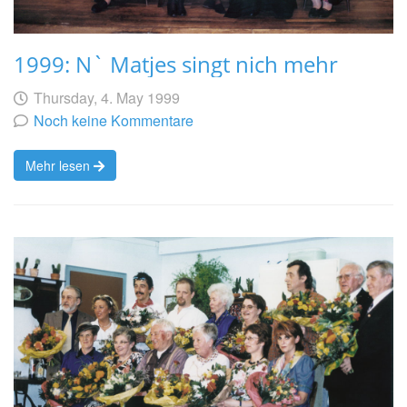
1999: N` Matjes singt nich mehr
Geschrieben
am
Thursday, 4. May 1999
von
Noch keine Kommentare
Mehr lesen