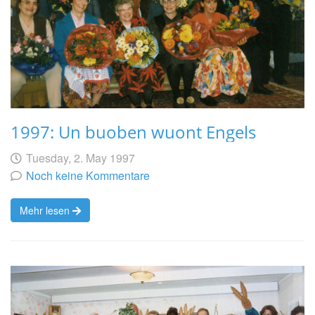
1997: Un buoben wuont Engels
Geschrieben
am
Tuesday, 2. May 1997
von
Noch keine Kommentare
Mehr lesen