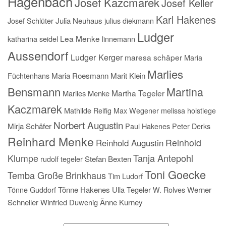
Hagenbach
Josef Kazcmarek
Josef Keller
Karl Hakenes
Josef Schlüter
Julia Neuhaus
julius diekmann
Ludger
Lea Menke
katharina seidel
linnemann
Aussendorf
Ludger Kerger
maresa schäper
Maria
Marlies
Füchtenhans
Maria Roesmann
Marit Klein
Bensmann
Martina
Martha Tegeler
Marlies Menke
Kaczmarek
Mathilde Reifig
Max Wegener
melissa holstiege
Norbert Augustin
Mirja Schäfer
Paul Hakenes
Peter Derks
Reinhard Menke
Reinhold
Reinhold Augustin
Tanja Antepohl
Klumpe
rudolf tegeler
Stefan Bexten
Toni Goecke
Temba Große Brinkhaus
Tim Ludorf
Tönne Guddorf
Tönne Hakenes
Ulla Tegeler
W. Rolves
Werner
Schneller
Winfried Duwenig
Änne Kurney