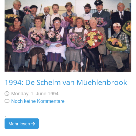
1994: De Schelm van Müehlenbrook
Geschrieben
am
Monday, 1. June 1994
von
Noch keine Kommentare
.
Mehr lesen