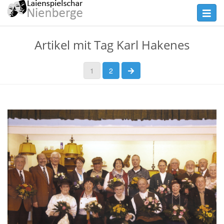
Skip
Toggl
to
navig
main
Theater
Artikel mit Tag Karl Hakenes
content
Nienberge
nächste Seite
1
2