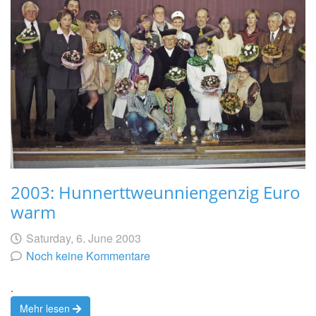
2003: Hunnerttweunniengenzig Euro
warm
Geschrieben
am
Saturday, 6. June 2003
von
Noch keine Kommentare
.
Mehr lesen