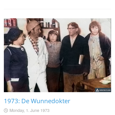
1973: De Wunnedokter
Geschrieben
am
Monday, 1. June 1973