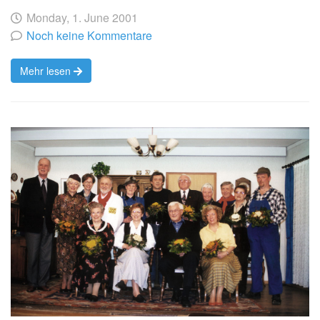
Geschrieben
am
Monday, 1. June 2001
von
Noch keine Kommentare
Mehr lesen