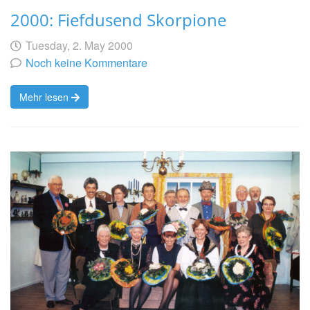
2000: Fiefdusend Skorpione
Geschrieben
am
Tuesday, 2. May 2000
von
Noch keine Kommentare
Mehr lesen