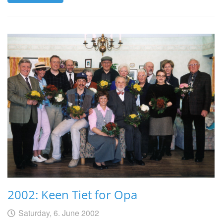
2002: Keen Tiet for Opa
Geschrieben
am
Saturday, 6. June 2002