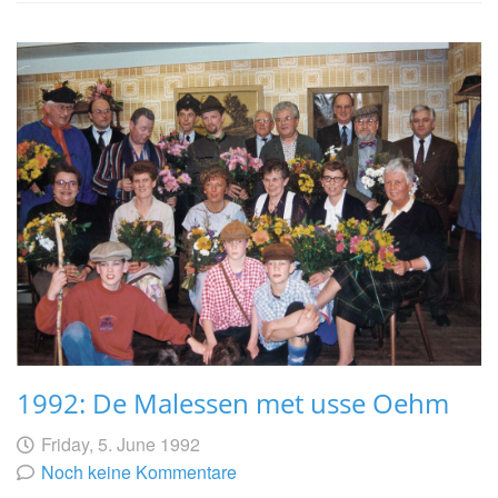
1992: De Malessen met usse Oehm
Geschrieben
am
Friday, 5. June 1992
von
Noch keine Kommentare