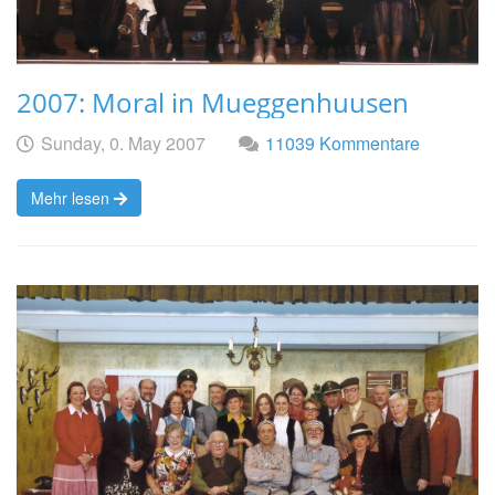
2007: Moral in Mueggenhuusen
Geschrieben
am
Sunday, 0. May 2007
11039 Kommentare
von
Mehr lesen