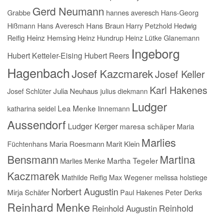
Gerd Neumann
Grabbe
hannes averesch
Hans-Georg
Hißmann
Hans Averesch
Hans Braun
Harry Petzhold
Hedwig
Reifig
Heinz Hemsing
Heinz Hundrup
Heinz Lütke Glanemann
Ingeborg
Hubert Ketteler-Eising
Hubert Reers
Hagenbach
Josef Kazcmarek
Josef Keller
Karl Hakenes
Josef Schlüter
Julia Neuhaus
julius diekmann
Ludger
Lea Menke
katharina seidel
linnemann
Aussendorf
Ludger Kerger
maresa schäper
Maria
Marlies
Füchtenhans
Maria Roesmann
Marit Klein
Bensmann
Martina
Martha Tegeler
Marlies Menke
Kaczmarek
Mathilde Reifig
Max Wegener
melissa holstiege
Norbert Augustin
Mirja Schäfer
Paul Hakenes
Peter Derks
Reinhard Menke
Reinhold
Reinhold Augustin