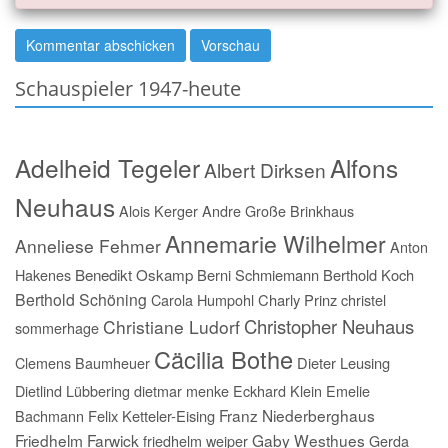
Schauspieler 1947-heute
Adelheid Tegeler
Alfons
Albert Dirksen
Neuhaus
Alois Kerger
Andre Große Brinkhaus
Annemarie Wilhelmer
Anneliese Fehmer
Anton
Hakenes
Benedikt Oskamp
Berni Schmiemann
Berthold Koch
Berthold Schöning
Carola Humpohl
Charly Prinz
christel
Christopher Neuhaus
Christiane Ludorf
sommerhage
Cäcilia Bothe
Clemens Baumheuer
Dieter Leusing
Dietlind Lübbering
dietmar menke
Eckhard Klein
Emelie
Franz Niederberghaus
Bachmann
Felix Ketteler-Eising
Friedhelm Farwick
Gaby Westhues
friedhelm weiper
Gerda