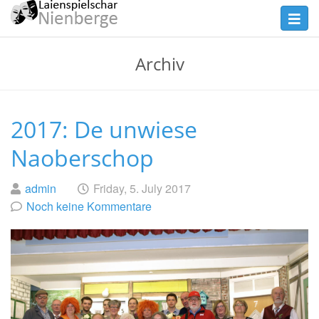
Skip
Toggl
to
navig
main
Theater
Archiv
content
Nienberge
2017: De unwiese
Naoberschop
Geschrieben
am
admin
Friday, 5. July 2017
von
Noch keine Kommentare